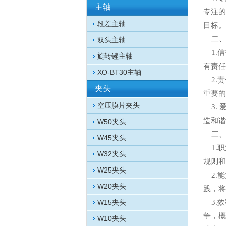
主轴
专注的
段差主轴
目标。
二、
双头主轴
1.信
旋转锉主轴
有责任
XO-BT30主轴
2.责
夹头
重要的
空压膜片夹头
3. 
造和谐
W50夹头
三、
W45夹头
1.职
W32夹头
规则和
W25夹头
2.能
W20夹头
践，将
W15夹头
3.效
争，概
W10夹头