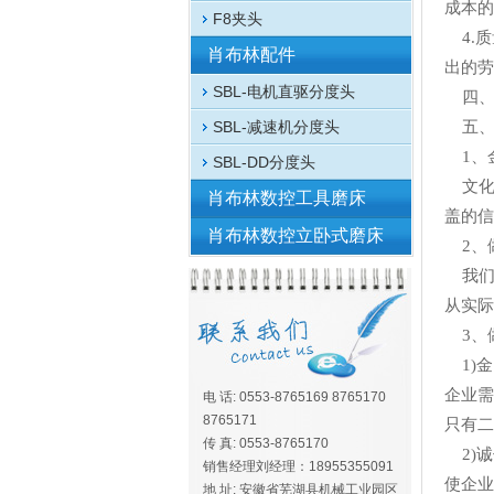
成本的
F8夹头
4.质
肖布林配件
出的劳
SBL-电机直驱分度头
四、
SBL-减速机分度头
五、
1、
SBL-DD分度头
文化
肖布林数控工具磨床
盖的信
肖布林数控立卧式磨床
2、
我们
从实际
3、
1)金
企业需
电 话: 0553-8765169 8765170
8765171
只有二
传 真: 0553-8765170
2)诚
销售经理刘经理：18955355091
使企业
地 址: 安徽省芜湖县机械工业园区