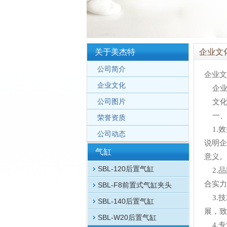
关于美杰特
企业文
公司简介
企业文
企业文化
企业
公司图片
文化
一、
荣誉资质
1.效
公司动态
说明企
气缸
意义。
SBL-120后置气缸
2.品
合实力
SBL-F8前置式气缸夹头
3.技
SBL-140后置气缸
展，致
SBL-W20后置气缸
4.专