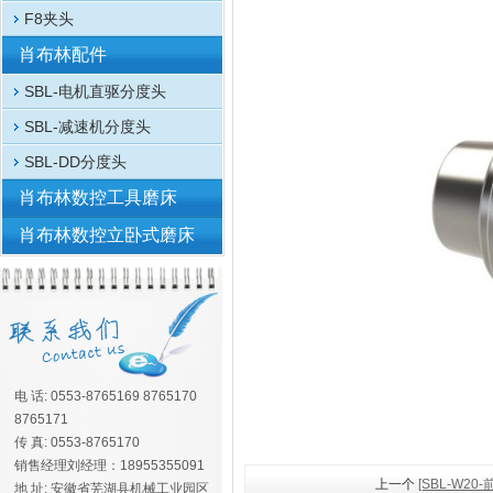
F8夹头
肖布林配件
SBL-电机直驱分度头
SBL-减速机分度头
SBL-DD分度头
肖布林数控工具磨床
肖布林数控立卧式磨床
电 话: 0553-8765169 8765170
8765171
传 真: 0553-8765170
销售经理刘经理：18955355091
上一个
[SBL-W2
地 址: 安徽省芜湖县机械工业园区